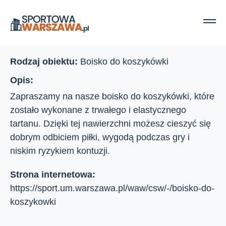
Strona główna
Ośrodki sportu
Syrenka, Uprawna 9/17
Syrenka, Uprawna 9/17
Rodzaj obiektu:
Boisko do koszykówki
Opis:
Zapraszamy na nasze boisko do koszykówki, które
zostało wykonane z trwałego i elastycznego
tartanu. Dzięki tej nawierzchni możesz cieszyć się
dobrym odbiciem piłki, wygodą podczas gry i
niskim ryzykiem kontuzji.
Strona internetowa:
https://sport.um.warszawa.pl/waw/csw/-/boisko-do-
koszykowki