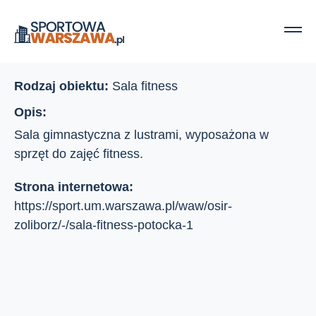
Strona główna
Ośrodki sportu
Potocka 1
Potocka 1
Rodzaj obiektu:
Sala fitness
Opis:
Sala gimnastyczna z lustrami, wyposażona w
sprzęt do zajęć fitness.
Strona internetowa:
https://sport.um.warszawa.pl/waw/osir-
zoliborz/-/sala-fitness-potocka-1