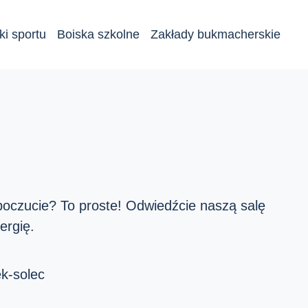
ki sportu
Boiska szkolne
Zakłady bukmacherskie
poczucie? To proste! Odwiedźcie naszą salę
ergię.
k-solec