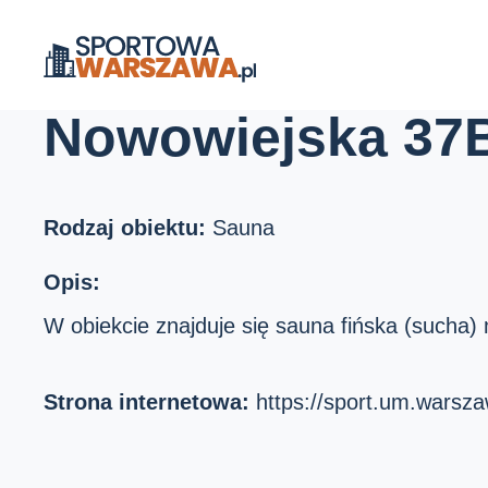
Strona główna
Ośrodki sportu
Nowowiejska 37B
Nowowiejska 37
Rodzaj obiektu:
Sauna
Opis:
W obiekcie znajduje się sauna fińska (sucha)
Strona internetowa:
https://sport.um.warsz