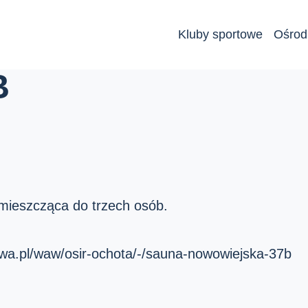
Kluby sportowe
Ośrod
B
 mieszcząca do trzech osób.
awa.pl/waw/osir-ochota/-/sauna-nowowiejska-37b