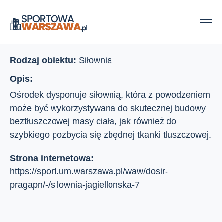
Strona główna
Ośrodki sportu
Jagiellońska 7
Jagiellońska 7
Rodzaj obiektu:
Siłownia
Opis:
Ośrodek dysponuje siłownią, która z powodzeniem
może być wykorzystywana do skutecznej budowy
beztłuszczowej masy ciała, jak również do
szybkiego pozbycia się zbędnej tkanki tłuszczowej.
Strona internetowa:
https://sport.um.warszawa.pl/waw/dosir-
pragapn/-/silownia-jagiellonska-7