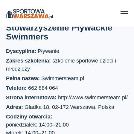
Strona główna
Kluby sportowe
Stowarzyszenie Pływackie Swimmers
Stowarzyszenie Pływackie
Swimmers
Dyscyplina:
Pływanie
Zakres szkolenia:
szkolenie sportowe dzieci i
młodzieży
Pełna nazwa:
Swimmersteam.pl
Telefon:
662 884 064
Strona internetowa:
http://www.swimmersteam.pl/
Adres:
Gładka 18, 02-172 Warszawa, Polska
Godziny otwarcia:
poniedziałek: 14:00–21:00
wtorek: 14:00–21:00