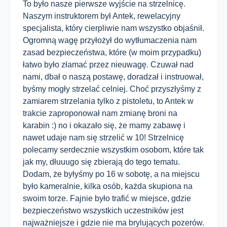
To było nasze pierwsze wyjście na strzelnicę.
Naszym instruktorem był Antek, rewelacyjny
specjalista, który cierpliwie nam wszystko objaśnił.
Ogromną wagę przyłożył do wytłumaczenia nam
zasad bezpieczeństwa, które (w moim przypadku)
łatwo było złamać przez nieuwagę. Czuwał nad
nami, dbał o naszą postawę, doradzał i instruował,
byśmy mogły strzelać celniej. Choć przyszłyśmy z
zamiarem strzelania tylko z pistoletu, to Antek w
trakcie zaproponował nam zmianę broni na
karabin :) no i okazało się, że mamy zabawę i
nawet udaje nam się strzelić w 10! Strzelnicę
polecamy serdecznie wszystkim osobom, które tak
jak my, dłuuugo się zbierają do tego tematu.
Dodam, że byłyśmy po 16 w sobotę, a na miejscu
było kameralnie, kilka osób, każda skupiona na
swoim torze. Fajnie było trafić w miejsce, gdzie
bezpieczeństwo wszystkich uczestników jest
najważniejsze i gdzie nie ma brylujących pozerów.