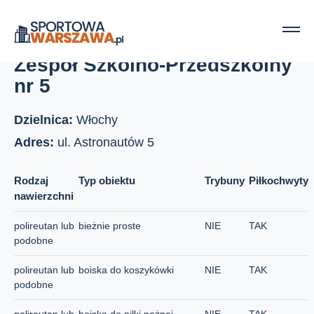
Strona główna
Boiska szkolne
Zespół Szkolno-Przedszkolny nr 5
Zespół Szkolno-Przedszkolny
nr 5
Dzielnica:
Włochy
Adres:
ul. Astronautów 5
Rodzaj
Typ obiektu
Trybuny
Piłkochwyty
nawierzchni
polireutan lub
bieżnie proste
NIE
TAK
podobne
polireutan lub
boiska do koszykówki
NIE
TAK
podobne