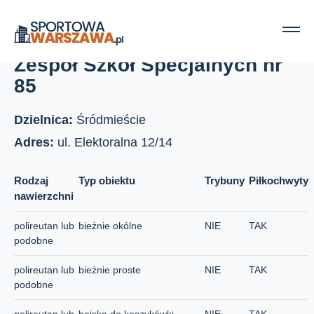
Strona główna
Boiska szkolne
Zespół Szkół Specjalnych nr 85
Zespół Szkół Specjalnych nr
85
Dzielnica:
Śródmieście
Adres:
ul. Elektoralna 12/14
Rodzaj
Typ obiektu
Trybuny
Piłkochwyty
nawierzchni
polireutan lub
bieżnie okólne
NIE
TAK
podobne
polireutan lub
bieżnie proste
NIE
TAK
podobne