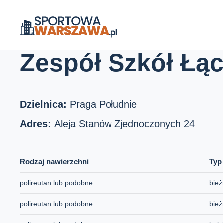
Strona główna
Boiska szkolne
Zespół Szkół Łączności
Zespół Szkół Łą
Dzielnica:
Praga Południe
Adres:
Aleja Stanów Zjednoczonych 24
Rodzaj nawierzchni
Typ
polireutan lub podobne
bież
polireutan lub podobne
bież