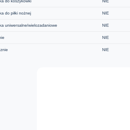
ka do koszykówki
NIE
ka do piłki nożnej
NIE
ka uniwersalne/wielozadaniowe
NIE
nie
NIE
znie
NIE