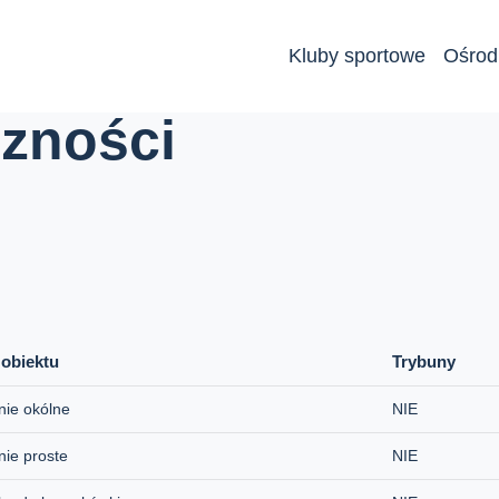
Kluby sportowe
Ośrod
czności
 obiektu
Trybuny
nie okólne
NIE
nie proste
NIE