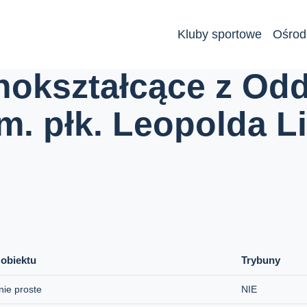
Kluby sportowe
Ośrod
z Oddziałami Dwujęzycznymi im. płk. Leopolda Lisa-Kuli
nokształcące z Odd
. płk. Leopolda Li
 obiektu
Trybuny
nie proste
NIE