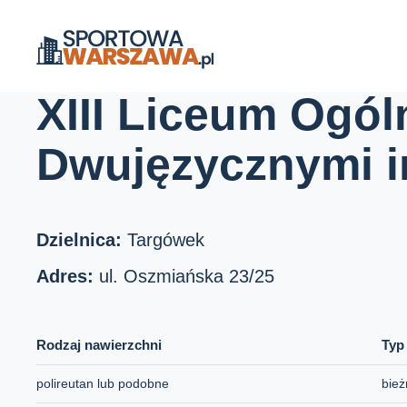
Strona główna
Boiska szkolne
XIII Liceum Ogólnokształcące 
XIII Liceum Ogól
Dwujęzycznymi im
Dzielnica:
Targówek
Adres:
ul. Oszmiańska 23/25
Rodzaj nawierzchni
Typ
polireutan lub podobne
bież