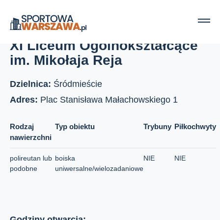
Strona główna
Boiska szkolne
XI Liceum Ogólnokształcące im. Mikołaja Reja
XI Liceum Ogólnokształcące
im. Mikołaja Reja
Dzielnica:
Śródmieście
Adres:
Plac Stanisława Małachowskiego 1
Rodzaj
Typ obiektu
Trybuny
Piłkochwyty
nawierzchni
polireutan lub
boiska
NIE
NIE
podobne
uniwersalne/wielozadaniowe
Godziny otwarcia: