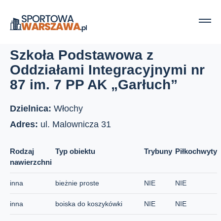
Strona główna
Boiska szkolne
Szkoła Podstawowa z Oddziałami Integracyjnymi nr 87 im. 7 PP AK
„Garłuch”
Szkoła Podstawowa z
Oddziałami Integracyjnymi nr
87 im. 7 PP AK „Garłuch”
Dzielnica:
Włochy
Adres:
ul. Malownicza 31
Rodzaj
Typ obiektu
Trybuny
Piłkochwyty
nawierzchni
inna
bieżnie proste
NIE
NIE
inna
boiska do koszykówki
NIE
NIE