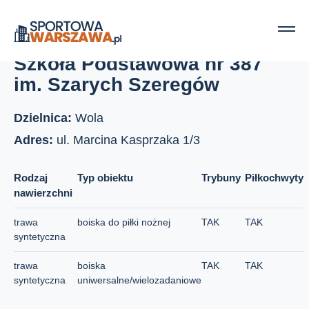
Strona główna
Boiska szkolne
Szkoła Podstawowa nr 387 im. Szarych Szeregów
Szkoła Podstawowa nr 387
im. Szarych Szeregów
Dzielnica:
Wola
Adres:
ul. Marcina Kasprzaka 1/3
Rodzaj
Typ obiektu
Trybuny
Piłkochwyty
nawierzchni
trawa
boiska do piłki nożnej
TAK
TAK
syntetyczna
trawa
boiska
TAK
TAK
syntetyczna
uniwersalne/wielozadaniowe