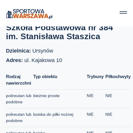
Strona główna
Boiska szkolne
Szkoła Podstawowa nr 384 im. Stanisława Staszica
Szkoła Podstawowa nr 384
im. Stanisława Staszica
Dzielnica:
Ursynów
Adres:
ul. Kajakowa 10
Rodzaj
Typ obiektu
Trybuny
Piłkochwyty
nawierzchni
polireutan lub
bieżnie proste
NIE
NIE
podobne
polireutan lub
boiska do piłki nożnej
NIE
NIE
podobne