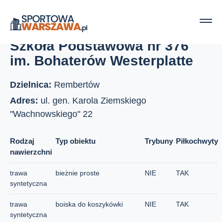
Strona główna
Boiska szkolne
Szkoła Podstawowa nr 376 im. Bohaterów Westerplatte
Szkoła Podstawowa nr 376
im. Bohaterów Westerplatte
Dzielnica:
Rembertów
Adres:
ul. gen. Karola Ziemskiego
"Wachnowskiego" 22
Rodzaj
Typ obiektu
Trybuny
Piłkochwyty
nawierzchni
trawa
bieżnie proste
NIE
TAK
syntetyczna
trawa
boiska do koszykówki
NIE
TAK
syntetyczna