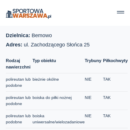
Strona główna
Boiska szkolne
Szkoła Podstawowa nr 357
Szkoła Podstawowa nr 357
Dzielnica:
Bemowo
Adres:
ul. Zachodzącego Słońca 25
Rodzaj
Typ obiektu
Trybuny
Piłkochwyty
nawierzchni
polireutan lub
bieżnie okólne
NIE
TAK
podobne
polireutan lub
boiska do piłki nożnej
NIE
TAK
podobne
polireutan lub
boiska
NIE
TAK
podobne
uniwersalne/wielozadaniowe