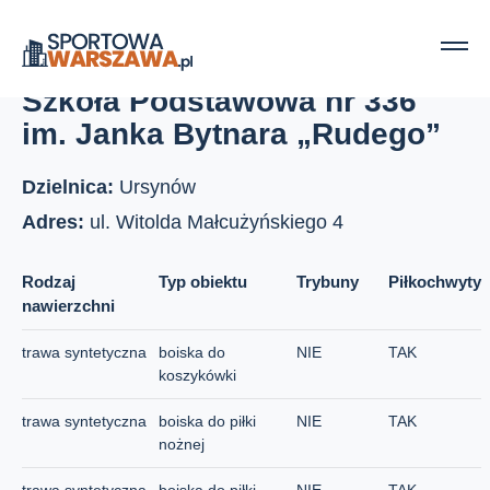
Strona główna
Boiska szkolne
Szkoła Podstawowa nr 336 im. Janka Bytnara „Rudego”
Szkoła Podstawowa nr 336
im. Janka Bytnara „Rudego”
Dzielnica:
Ursynów
Adres:
ul. Witolda Małcużyńskiego 4
Rodzaj
Typ obiektu
Trybuny
Piłkochwyty
nawierzchni
trawa syntetyczna
boiska do
NIE
TAK
koszykówki
trawa syntetyczna
boiska do piłki
NIE
TAK
nożnej