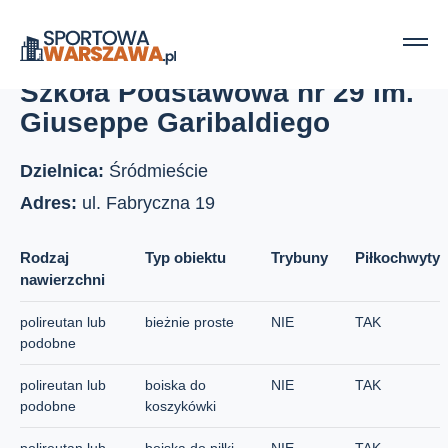
Strona główna
Boiska szkolne
Szkoła Podstawowa nr 29 im. Giuseppe Garibaldiego
Szkoła Podstawowa nr 29 im.
Giuseppe Garibaldiego
Dzielnica:
Śródmieście
Adres:
ul. Fabryczna 19
Rodzaj
Typ obiektu
Trybuny
Piłkochwyty
nawierzchni
polireutan lub
bieżnie proste
NIE
TAK
podobne
polireutan lub
boiska do
NIE
TAK
podobne
koszykówki