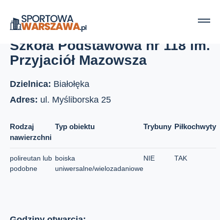
Strona główna
Boiska szkolne
Szkoła Podstawowa nr 118 im. Przyjaciół Mazowsza
Szkoła Podstawowa nr 118 im.
Przyjaciół Mazowsza
Dzielnica:
Białołęka
Adres:
ul. Myśliborska 25
Rodzaj
Typ obiektu
Trybuny
Piłkochwyty
nawierzchni
polireutan lub
boiska
NIE
TAK
podobne
uniwersalne/wielozadaniowe
Godziny otwarcia: