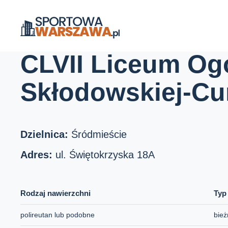
Strona główna
Boiska szkolne
CLVII Liceum Ogólnokształcące
CLVII Liceum Ogó
Skłodowskiej-Cu
Dzielnica:
Śródmieście
Adres:
ul. Świętokrzyska 18A
Rodzaj nawierzchni
Typ
polireutan lub podobne
bież