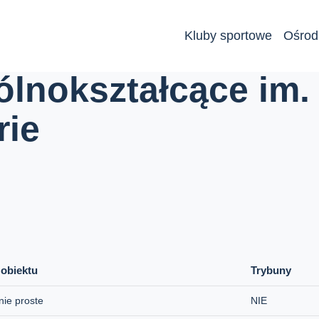
Kluby sportowe
Ośrod
 im. Marii Skłodowskiej-Curie
lnokształcące im. 
rie
 obiektu
Trybuny
nie proste
NIE